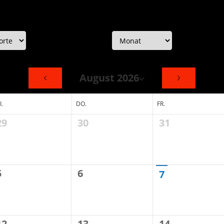
August 2026
I.
DO.
FR.
29
30
31
5
6
7
12
13
14