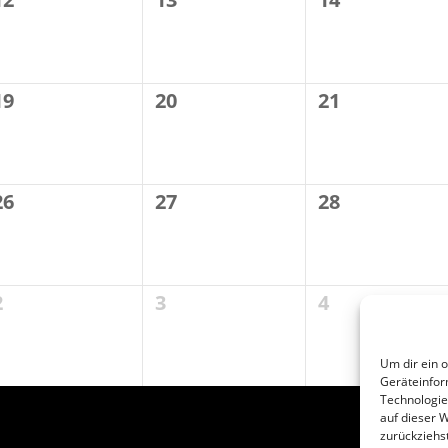
19
20
21
26
27
28
2
3
4
Um dir ein 
Geräteinfor
Technologie
auf dieser W
zurückziehs