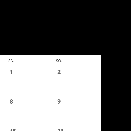
SA.
SO.
1
2
8
9
15
16