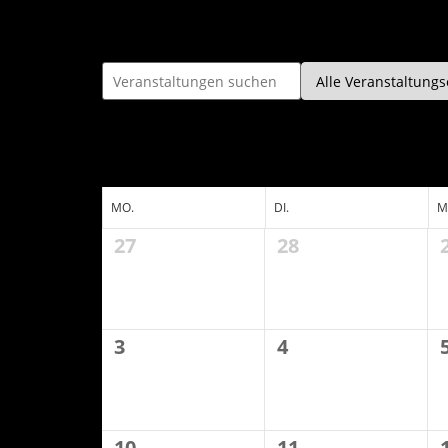
MO.
DI.
M
27
28
3
4
10
11