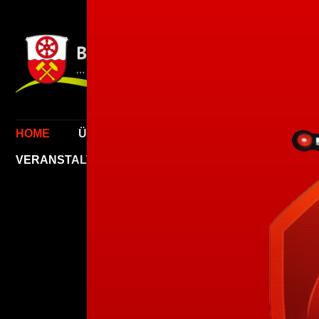
FREI
LANZ
HOME
ÜBER UNS
EINSATZABTEILUNG
VERANSTALTUNGEN
LOGIN