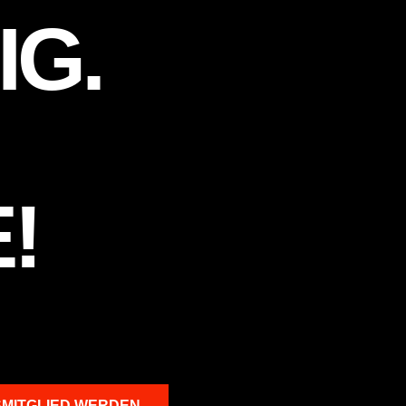
IG.
!
SMITGLIED WERDEN