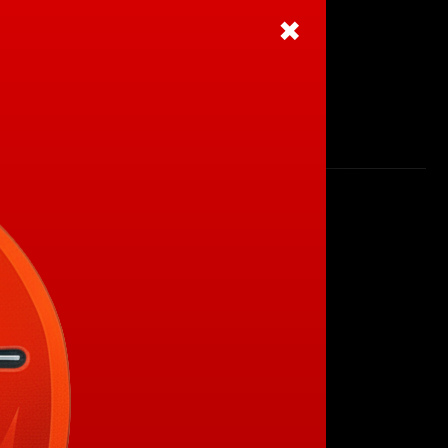
✖
WEHR
NOTRUF:
112