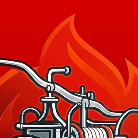
WILLIGE FEUER
INGEN
JUGENDFEUERWEHR
TECHNIK
VEREIN