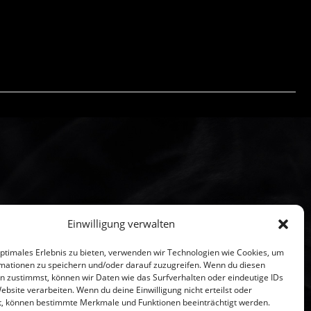
Einwilligung verwalten
iebergemünd
optimales Erlebnis zu bieten, verwenden wir Technologien wie Cookies, um
mationen zu speichern und/oder darauf zuzugreifen. Wenn du diesen
n zustimmst, können wir Daten wie das Surfverhalten oder eindeutige IDs
ebsite verarbeiten. Wenn du deine Einwilligung nicht erteilst oder
t, können bestimmte Merkmale und Funktionen beeinträchtigt werden.