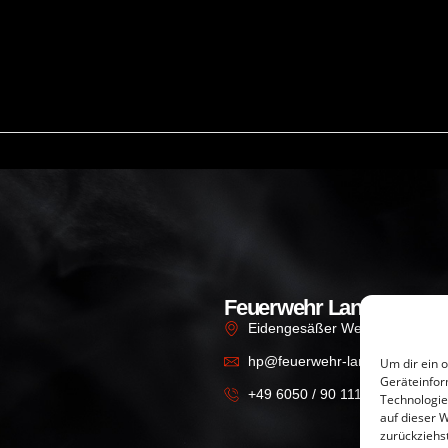
Feuerwehr Lanzingen
Eidengesäßer Weg 5, 63599 B
hp@feuerwehr-lanzingen.de
Um dir ein 
Geräteinfor
+49 6050 / 90 1111
Technologie
auf dieser W
zurückziehs