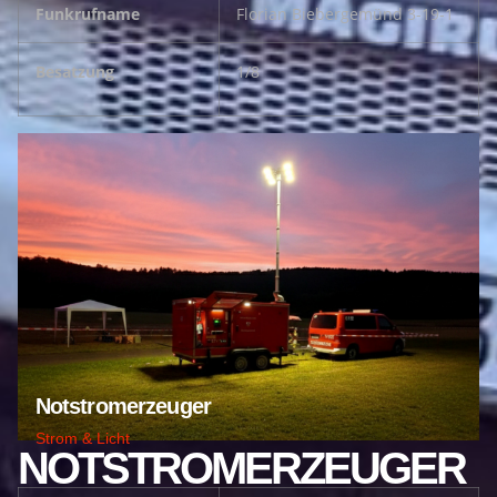
Funkrufname
Florian Biebergemünd 3-19-1
Besatzung
1/8
Notstromerzeuger
Strom & Licht
NOTSTROMERZEUGER