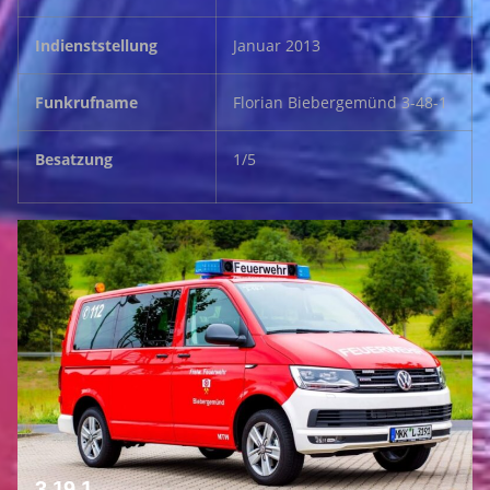
Indienststellung
Januar 2013
Funkrufname
Florian Biebergemünd 3-48-1
Besatzung
1/5
3-19-1