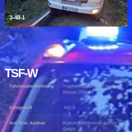
3-48-1
Löschfahrzeug
TSF-W
Fahrzeugbezeichnung
Tragkraftspritzenfahrzeug mit
Wasser (TSF-W)
Fahrgestell
IVECO
Auf- bzw. Ausbau
Brandschutztechnik Görlitz
GmbH