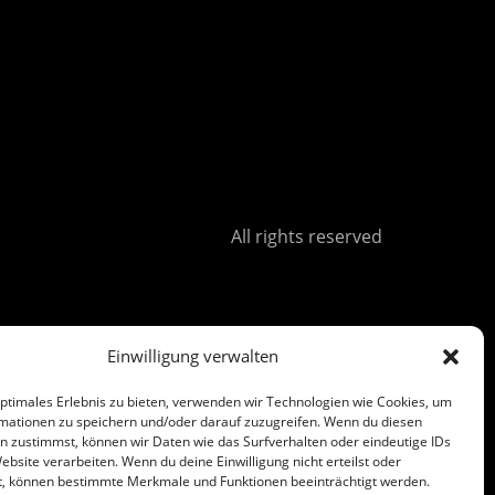
All rights reserved
Einwilligung verwalten
optimales Erlebnis zu bieten, verwenden wir Technologien wie Cookies, um
mationen zu speichern und/oder darauf zuzugreifen. Wenn du diesen
n zustimmst, können wir Daten wie das Surfverhalten oder eindeutige IDs
ebsite verarbeiten. Wenn du deine Einwilligung nicht erteilst oder
t, können bestimmte Merkmale und Funktionen beeinträchtigt werden.