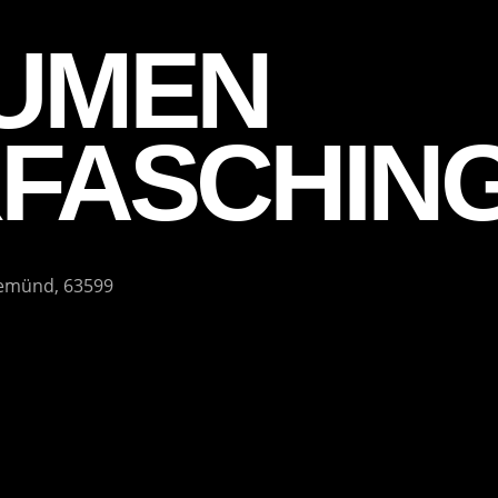
UMEN
RFASCHIN
gemünd, 63599