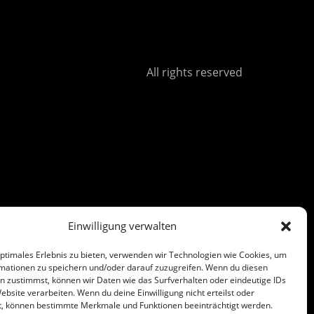
All rights reserved
Einwilligung verwalten
optimales Erlebnis zu bieten, verwenden wir Technologien wie Cookies, um
mationen zu speichern und/oder darauf zuzugreifen. Wenn du diesen
n zustimmst, können wir Daten wie das Surfverhalten oder eindeutige IDs
ebsite verarbeiten. Wenn du deine Einwilligung nicht erteilst oder
t, können bestimmte Merkmale und Funktionen beeinträchtigt werden.