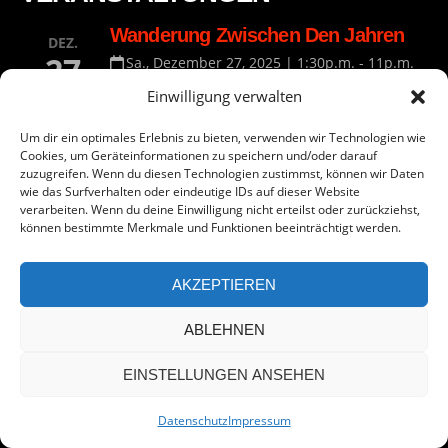
Wanderung Zwischen Den Jahren
DEZ.
27
Sa., Dezember 27, 2025 | 1:30p.m. - 11p.m.
FW Haus Lanzingen
Einwilligung verwalten
Unsere traditionelle Wanderung zwischen den
Um dir ein optimales Erlebnis zu bieten, verwenden wir Technologien wie
Jahren. Ziel ist die Gaststätte "Zum Dorfkrug"
Cookies, um Geräteinformationen zu speichern und/oder darauf
in Eidengesäß.
zuzugreifen. Wenn du diesen Technologien zustimmst, können wir Daten
wie das Surfverhalten oder eindeutige IDs auf dieser Website
Unterwegs gibt es wie immer Glühwein,
verarbeiten. Wenn du deine Einwilligung nicht erteilst oder zurückziehst,
Kinderpunsch und Schmalzbrote. Und auch
können bestimmte Merkmale und Funktionen beeinträchtigt werden.
für die Rückfahrt ist gesorgt.
AKZEPTIEREN
ABLEHNEN
All rights reserved
EINSTELLUNGEN ANSEHEN
Datenschutz
Impressum